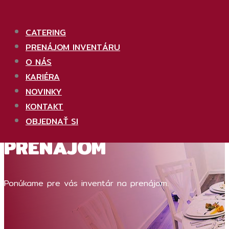
CATERING
PRENÁJOM INVENTÁRU
O NÁS
KARIÉRA
NOVINKY
KONTAKT
INVENTÁR
NA
OBJEDNAŤ SI
PRENÁJOM
Ponúkame pre vás inventár na prenájom.