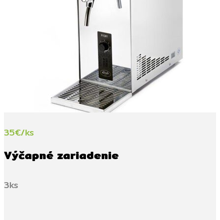
35€/ks
Výčapné zariadenie
3ks