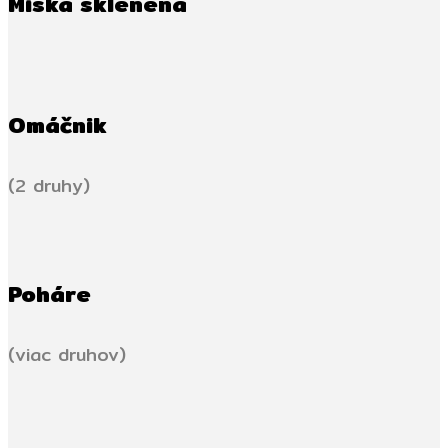
Miska sklenená
Omáčnik
(2 druhy)
Poháre
(viac druhov)