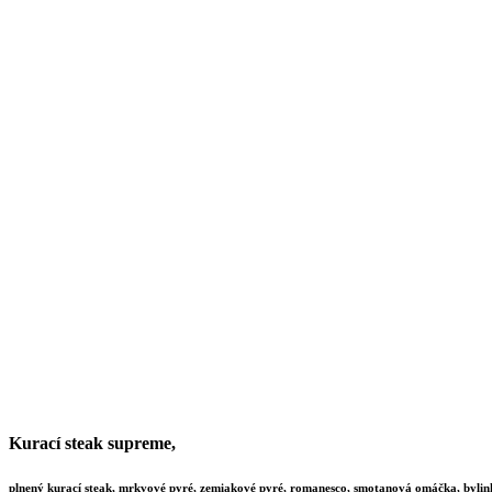
Kurací steak supreme,
plnený kurací steak, mrkvové pyré, zemiakové pyré, romanesco, smotanová omáčka, bylin