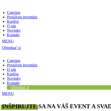
Catering
Prenájom inventáru
Kariéra
O nás
Novinky
Kontakt
Objednať si
Catering
Prenájom inventáru
O nás
Kariéra
Novinky
Kontakt
Objednať si
INŠPIRUJTE
SA NA VÁŠ EVENT A SVA