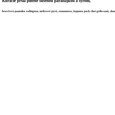
Kuracie prsia plnené sušenou paradajkou a syrom,
bravčová panenka welington, mrkvové pyré, romanesco, kapusta pack choi grilovaná, sl