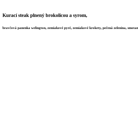
Kurací steak plnený brokolicou a syrom,
bravčová panenka welington, zemiakové pyré, zemiakové krokety, pečená zelenina, smot